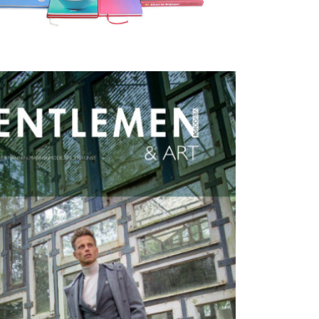
jg je Meer Vrouw (en Man)
?
uw op Straat • Campagne • Canvas