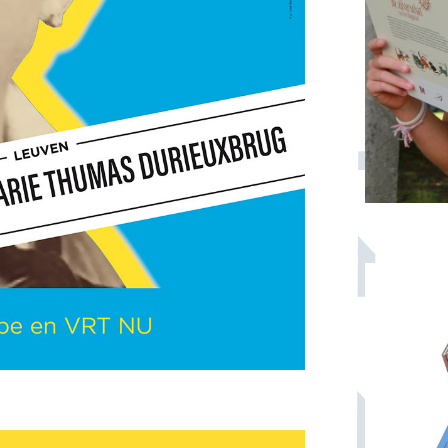
Wit-Gele Kruis West-Vlaanderen
je kinderen naar het
f?
l • Stad Dendermonde