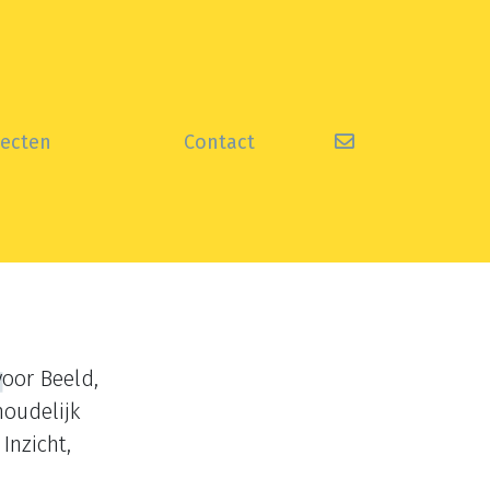
[screenreader.c
jecten
Contact
voor Beeld,
houdelijk
Inzicht,