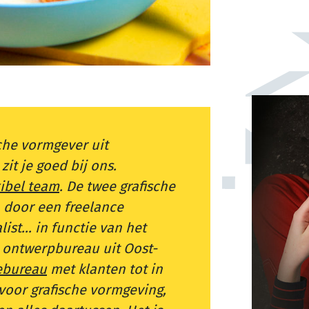
sche vormgever uit
Hoe de
it je goed bij ons.
cultuur
xibel team
. De twee grafische
impress
n door een freelance
alist… in functie van het
CC Belgi
h ontwerpbureau uit Oost-
ebureau
met klanten tot in
voor grafische vormgeving,