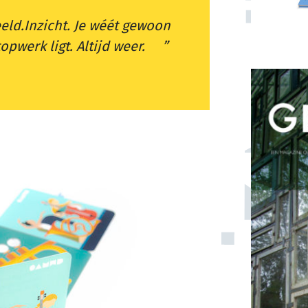
eld.Inzicht. Je wéét gewoon
topwerk ligt. Altijd weer.
Hoe kri
voor tv
SPECIALITEIT: boekontwerp
Meer Vro
Een overzicht van ons werk