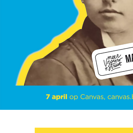
Hoe haal 
Begijnho
Boek en spe