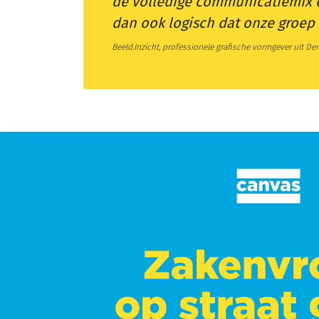
de volledige communicatiemix e
dan ook logisch dat onze groep 
Beeld.Inzicht, professionele grafische vormgever uit 