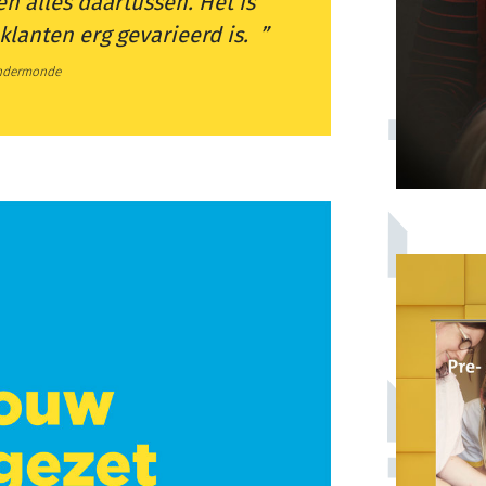
n alles daartussen. Het is
klanten erg gevarieerd is.
Dendermonde
Hoe krijg je nog meer
Gentenaars naar de bib?
Bibliotheek De Krook • Stad Gent