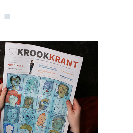
 verscheidenheid van
seizoen '20-'21 tonen? Video-
ie in één minuut.
ca